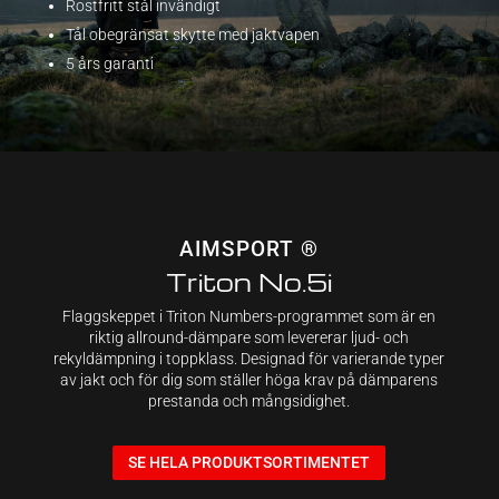
Rostfritt stål invändigt
Tål obegränsat skytte med jaktvapen
5 års garanti
AIMSPORT ®
Triton No.5i
Flaggskeppet i Triton Numbers-programmet som är en
riktig allround-dämpare som levererar ljud- och
rekyldämpning i toppklass. Designad för varierande typer
av jakt och för dig som ställer höga krav på dämparens
prestanda och mångsidighet.
SE HELA PRODUKTSORTIMENTET