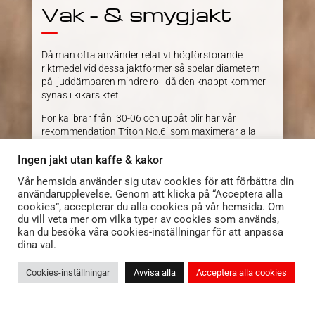
Vak – & smygjakt
Då man ofta använder relativt högförstorande
riktmedel vid dessa jaktformer så spelar diametern
på ljuddämparen mindre roll då den knappt kommer
synas i kikarsiktet.
För kalibrar från .30-06 och uppåt blir här vår
rekommendation Triton No.6i som maximerar alla
egenskaper som man uppskattar vid dessa
jaktformer. Är det så att du använder kalibrar i
Ingen jakt utan kaffe & kakor
klassen 6.5×55 och .308 så är Triton No.5i det givna
Vår hemsida använder sig utav cookies för att förbättra din
valet då den levererar prestanda i samma klass som
användarupplevelse. Genom att klicka på “Acceptera alla
Triton No.6i vid användning av dessa kalibrar.
cookies”, accepterar du alla cookies på vår hemsida. Om
du vill veta mer om vilka typer av cookies som används,
Fördelar med Triton No.6i är:
kan du besöka våra cookies-inställningar för att anpassa
Extrem ljuddämpning
dina val.
I princip total eliminering av mynningsflamma
Cookies-inställningar
Avvisa alla
Acceptera alla cookies
Tritonseriens bästa rekyldämpning