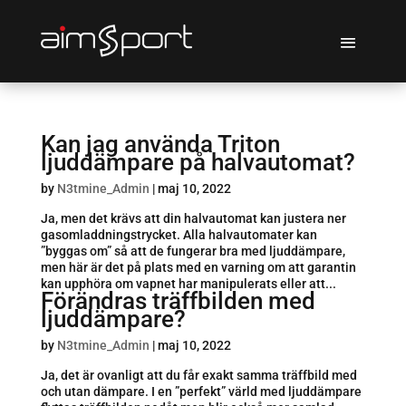
Kan jag använda Triton
ljuddämpare på halvautomat?
by
N3tmine_Admin
|
maj 10, 2022
Ja, men det krävs att din halvautomat kan justera ner
gasomladdningstrycket. Alla halvautomater kan
”byggas om” så att de fungerar bra med ljuddämpare,
men här är det på plats med en varning om att garantin
kan upphöra om vapnet har manipulerats eller att...
Förändras träffbilden med
ljuddämpare?
by
N3tmine_Admin
|
maj 10, 2022
Ja, det är ovanligt att du får exakt samma träffbild med
och utan dämpare. I en ”perfekt” värld med ljuddämpare