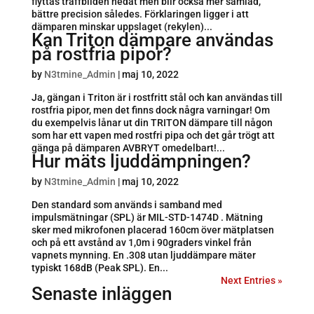
flyttas träffbilden nedåt men blir också mer samlad,
bättre precision således. Förklaringen ligger i att
dämparen minskar uppslaget (rekylen)...
Kan Triton dämpare användas
på rostfria pipor?
by
N3tmine_Admin
|
maj 10, 2022
Ja, gängan i Triton är i rostfritt stål och kan användas till
rostfria pipor, men det finns dock några varningar! Om
du exempelvis lånar ut din TRITON dämpare till någon
som har ett vapen med rostfri pipa och det går trögt att
gänga på dämparen AVBRYT omedelbart!...
Hur mäts ljuddämpningen?
by
N3tmine_Admin
|
maj 10, 2022
Den standard som används i samband med
impulsmätningar (SPL) är MIL-STD-1474D . Mätning
sker med mikrofonen placerad 160cm över mätplatsen
och på ett avstånd av 1,0m i 90graders vinkel från
vapnets mynning. En .308 utan ljuddämpare mäter
typiskt 168dB (Peak SPL). En...
Next Entries »
Senaste inläggen